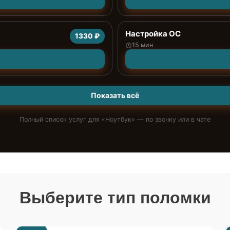
Настройка ОС
1330 ₽
15 мин
Показать всё
Полный список услуг для «
Ноутбук
» — по звонку или в чате
Выберите тип поломки