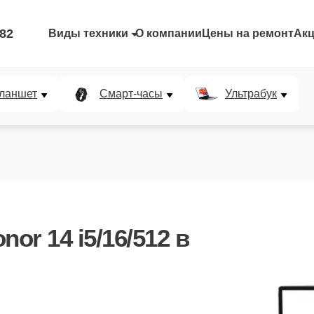
-82
Виды техники
О компании
Цены на ремонт
Ак
ланшет
Смарт-часы
Ультрабук
nor 14 i5/16/512
в