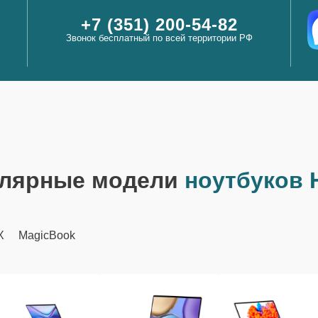
+7 (351) 200-54-82
Звонок бесплатный по всей территории РФ
лярные модели
ноутбуков 
X
MagicBook