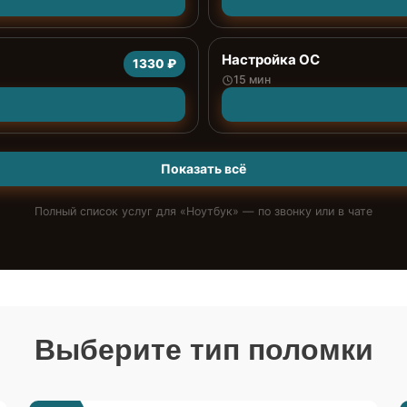
Настройка ОС
1330 ₽
15 мин
Показать всё
Полный список услуг для «
Ноутбук
» — по звонку или в чате
Выберите тип поломки