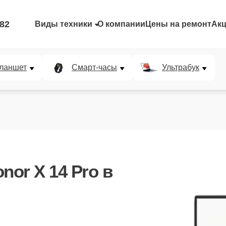
-82
Виды техники
О компании
Цены на ремонт
Ак
ланшет
Смарт-часы
Ультрабук
nor X 14 Pro
в