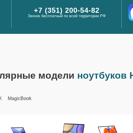
+7 (351) 200-54-82
Звонок бесплатный по всей территории РФ
лярные модели
ноутбуков 
X
MagicBook