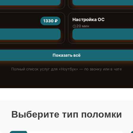
Настройка ОС
1330 ₽
20 мин
Показать всё
Полный список услуг для «
Ноутбук
» — по звонку или в чате
Выберите тип поломки