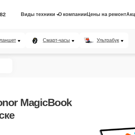
-82
Виды техники
О компании
Цены на ремонт
Ак
ланшет
Смарт-часы
Ультрабук
onor MagicBook
ске