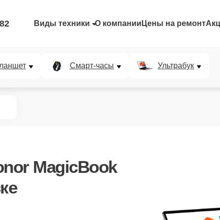
-82
Виды техники
О компании
Цены на ремонт
Ак
ланшет
Смарт-часы
Ультрабук
onor MagicBook
ке