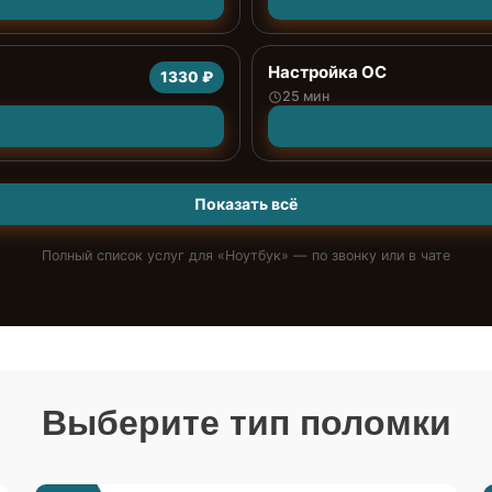
Настройка ОС
1330 ₽
25 мин
Показать всё
Полный список услуг для «
Ноутбук
» — по звонку или в чате
Выберите тип поломки