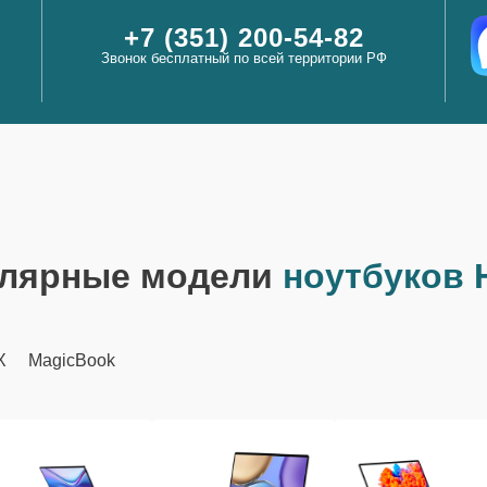
+7 (351) 200-54-82
Звонок бесплатный по всей территории РФ
лярные модели
ноутбуков 
X
MagicBook