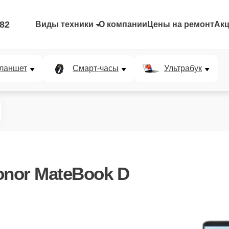
-82
Виды техники
О компании
Цены на ремонт
Ак
ланшет
Смарт-часы
Ультрабук
onor MateBook D