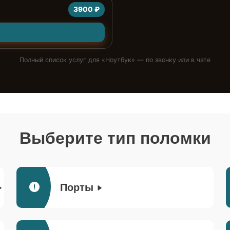
3900 ₽
Полный список услуг для «
Ноутбук
» — по звонку или в чате
Выберите тип поломки
Порты