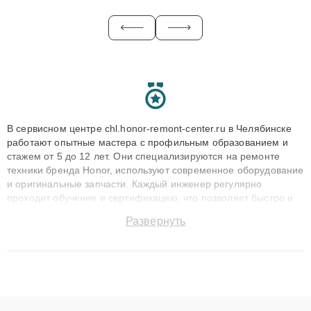
В сервисном центре chl.honor-remont-center.ru в Челябинске
работают опытные мастера с профильным образованием и
стажем от 5 до 12 лет. Они специализируются на ремонте
техники бренда Honor, используют современное оборудование
и оригинальные запчасти. Каждый инженер регулярно
проходит обучение и сертификацию, что позволяет быстро и
точноdiagnostikировать поломки и восстанавливать технику с
Развернуть
сохранением гарантии до 3 лет. Наши мастера решают
сложные случаи: от замены матриц и материнских плат до
ремонта после залития и восстановления данных. Благодаря
высокой квалификации и ответственному подходу клиенты
получают быстрый, качественный ремонт и понятные
объяснения по результатам диагностики.