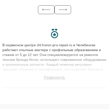
В сервисном центре chl.honor-pro-repair.ru в Челябинске
работают опытные мастера с профильным образованием и
стажем от 5 до 12 лет. Они специализируются на ремонте
техники бренда Honor, используют современное оборудование
и оригинальные запчасти. Каждый инженер регулярно
проходит обучение и сертификацию, что позволяет быстро и
точноdiagnostikировать поломки и восстанавливать технику с
Развернуть
сохранением гарантии до 3 лет. Наши мастера решают
сложные случаи: от замены матриц и материнских плат до
ремонта после залития и восстановления данных. Благодаря
высокой квалификации и ответственному подходу клиенты
получают быстрый, качественный ремонт и понятные
объяснения по результатам диагностики.