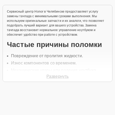
Сервисный центр Honor в Челябинске предоставляет услугу
замены тачпада с минимальными сроками выполнения. Мы
используем оригинальные запчасти и их аналоги, что позволяет
подобрать лучший вариант для вашего устройства. Замена
тачпада восстановит нормальное управление ноутбуком и
обеспечит удобство при работе с устройством.
Частые причины поломки
Повреждение от пролития жидкости.
Износ компонентов со временем.
Механические удары или падения ноутбука.
Развернуть
Сбои в программном обеспечении.
Неправильная эксплуатация устройства.
Для замены позвоните по телефону +7 (351) 200-54-82 или
оставьте
Заявку на сайте
, и наш специалист перезвонит в течение
минуты, чтобы записать вас на ремонт и уточнить все вопросы.
Главные особенности