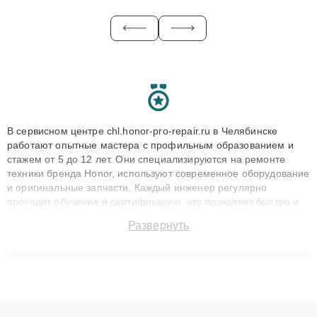
В сервисном центре chl.honor-pro-repair.ru в Челябинске
работают опытные мастера с профильным образованием и
стажем от 5 до 12 лет. Они специализируются на ремонте
техники бренда Honor, используют современное оборудование
и оригинальные запчасти. Каждый инженер регулярно
проходит обучение и сертификацию, что позволяет быстро и
точноdiagnostikировать поломки и восстанавливать технику с
Развернуть
сохранением гарантии до 3 лет. Наши мастера решают
сложные случаи: от замены матриц и материнских плат до
ремонта после залития и восстановления данных. Благодаря
высокой квалификации и ответственному подходу клиенты
получают быстрый, качественный ремонт и понятные
объяснения по результатам диагностики.