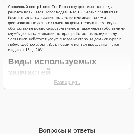
Сервисный центр Honor-Pro-Repair осуществляет все виды
ремонта планшетов Honor модели Pad 10. Сервис предлагает
бесплатную консультацию, высокоточную диагностику и
фиксированные для всех клиентов цены. Передать технику на
обслуживание можно самостоятельно, а также через собственную
службу доставки компании, которая работает по всему городу
Челябинск. Действует услуга выезда мастера на дом или офис в
любое удобное время. Всем новым клиентам предоставляются
скидки от 15 до 20%.
Виды используемых
запчастей
Развернуть
Для ремонта планшета модели Pad 10 предлагаются как
оригинальные комплектующие бренда Honor, так и качественные
аналоги фирменных деталей. Выбор варианта запчастей или
качества аналогичных комплектующих всегда остается за
клиентом.
Как определиться с выбором запчастей:
Если устройство свежей модели и есть планы на
Вопросы и ответы
активное использование устройства дольше