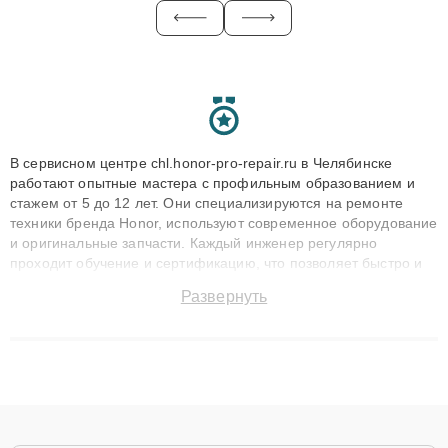
В сервисном центре chl.honor-pro-repair.ru в Челябинске
работают опытные мастера с профильным образованием и
стажем от 5 до 12 лет. Они специализируются на ремонте
техники бренда Honor, используют современное оборудование
и оригинальные запчасти. Каждый инженер регулярно
проходит обучение и сертификацию, что позволяет быстро и
точноdiagnostikировать поломки и восстанавливать технику с
Развернуть
сохранением гарантии до 3 лет. Наши мастера решают
сложные случаи: от замены матриц и материнских плат до
ремонта после залития и восстановления данных. Благодаря
высокой квалификации и ответственному подходу клиенты
получают быстрый, качественный ремонт и понятные
объяснения по результатам диагностики.