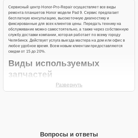
Сервисный центр Honor-Pro-Repair осуществляет все виды
ремонта планшетов Honor модели Pad 9. Сервис предлагает
бесплатную консультацию, высокоточную диагностику и
фиксированные для всех клиентов цены. Передать технику на
обслуживание можно самостоятельно, а также через собственную
службу доставки компании, которая работает по всему городу
Челябинск. Действует услуга выезда мастера на дом или офис в
любое удобное время. Всем новым клиентам предоставляются
скидки от 15 до 20%.
Виды используемых
запчастей
Развернуть
Для ремонта планшета модели Pad 9 предлагаются как
оригинальные комплектующие бренда Honor, так и качественные
аналоги фирменных деталей. Выбор варианта запчастей или
качества аналогичных комплектующих всегда остается за
клиентом.
Как определиться с выбором запчастей:
Если устройство свежей модели и есть планы на
Вопросы и ответы
активное использование устройства дольше