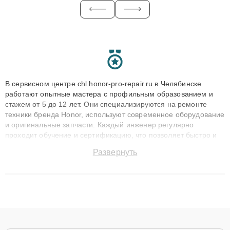
В сервисном центре chl.honor-pro-repair.ru в Челябинске
работают опытные мастера с профильным образованием и
стажем от 5 до 12 лет. Они специализируются на ремонте
техники бренда Honor, используют современное оборудование
и оригинальные запчасти. Каждый инженер регулярно
проходит обучение и сертификацию, что позволяет быстро и
точноdiagnostikировать поломки и восстанавливать технику с
Развернуть
сохранением гарантии до 3 лет. Наши мастера решают
сложные случаи: от замены матриц и материнских плат до
ремонта после залития и восстановления данных. Благодаря
высокой квалификации и ответственному подходу клиенты
получают быстрый, качественный ремонт и понятные
объяснения по результатам диагностики.