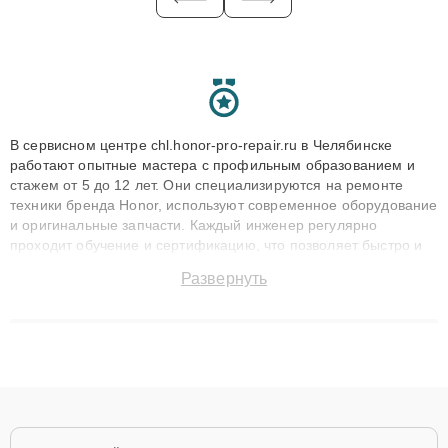
В сервисном центре chl.honor-pro-repair.ru в Челябинске
работают опытные мастера с профильным образованием и
стажем от 5 до 12 лет. Они специализируются на ремонте
техники бренда Honor, используют современное оборудование
и оригинальные запчасти. Каждый инженер регулярно
проходит обучение и сертификацию, что позволяет быстро и
точноdiagnostikировать поломки и восстанавливать технику с
Развернуть
сохранением гарантии до 3 лет. Наши мастера решают
сложные случаи: от замены матриц и материнских плат до
ремонта после залития и восстановления данных. Благодаря
высокой квалификации и ответственному подходу клиенты
получают быстрый, качественный ремонт и понятные
объяснения по результатам диагностики.