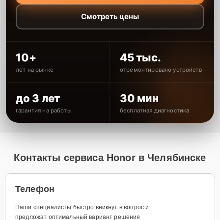
Смотреть цены
10+
45 тыс.
лет на рынке
отремонтировано устройств
до 3 лет
30 мин
гарантия на работы
бесплатная диагностика
Контакты сервиса Honor в Челябинске
Телефон
Наши специалисты быстро вникнут в вопрос и
предложат оптимальный вариант решения