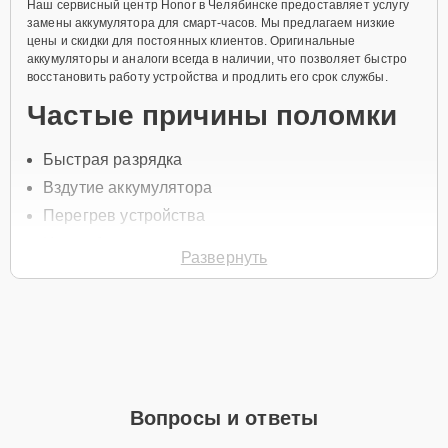
Наш сервисный центр Honor в Челябинске предоставляет услугу
замены аккумулятора для смарт-часов. Мы предлагаем низкие
цены и скидки для постоянных клиентов. Оригинальные
аккумуляторы и аналоги всегда в наличии, что позволяет быстро
восстановить работу устройства и продлить его срок службы.
Частые причины поломки
Быстрая разрядка
Вздутие аккумулятора
Перегрев устройства
Износ батареи
Развернуть
Повреждения от падений
Чтобы заменить аккумулятор, свяжитесь с нами по телефону +7
(351) 200-54-82 или оставьте
Заявку на сайте
. Специалист
свяжется с вами в течение минуты для уточнения всех вопросов и
записи на диагностику и ремонт.
Главные особенности
Вопросы и ответы
сервиса