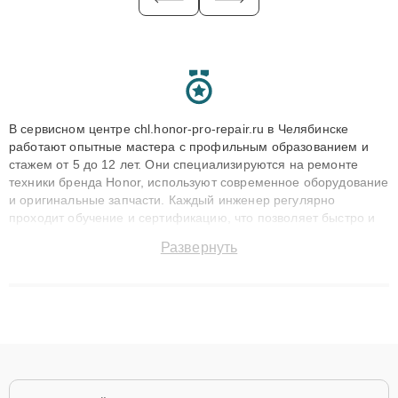
В сервисном центре chl.honor-pro-repair.ru в Челябинске
работают опытные мастера с профильным образованием и
стажем от 5 до 12 лет. Они специализируются на ремонте
техники бренда Honor, используют современное оборудование
и оригинальные запчасти. Каждый инженер регулярно
проходит обучение и сертификацию, что позволяет быстро и
точноdiagnostikировать поломки и восстанавливать технику с
Развернуть
сохранением гарантии до 3 лет. Наши мастера решают
сложные случаи: от замены матриц и материнских плат до
ремонта после залития и восстановления данных. Благодаря
высокой квалификации и ответственному подходу клиенты
получают быстрый, качественный ремонт и понятные
объяснения по результатам диагностики.