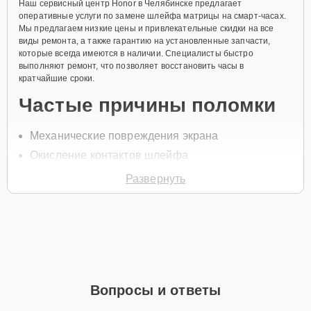
Наш сервисный центр Honor в Челябинске предлагает
оперативные услуги по замене шлейфа матрицы на смарт-часах.
Мы предлагаем низкие цены и привлекательные скидки на все
виды ремонта, а также гарантию на установленные запчасти,
которые всегда имеются в наличии. Специалисты быстро
выполняют ремонт, что позволяет восстановить часы в
кратчайшие сроки.
Частые причины поломки
Механические повреждения экрана
Окисление контактов шлейфа
Попадание влаги внутрь устройства
Развернуть
Повреждение шлейфа из-за неаккуратной
эксплуатации
Нарушение целостности шлейфа при открытии
корпуса
Для начала ремонта позвоните по телефону +7 (351) 200-54-82
или оставьте
Заявку на сайте
, после чего специалист службы
Вопросы и ответы
заботы о клиентах свяжется в течение минуты для уточнения
деталей и записи на диагностику и обслуживание.