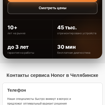
Смотреть цены
10+
45 тыс.
лет на рынке
отремонтировано устройств
до 3 лет
30 мин
гарантия на работы
бесплатная диагностика
Контакты сервиса Honor в Челябинске
Телефон
Наши специалисты быстро вникнут в вопрос и
предложат оптимальный вариант решения