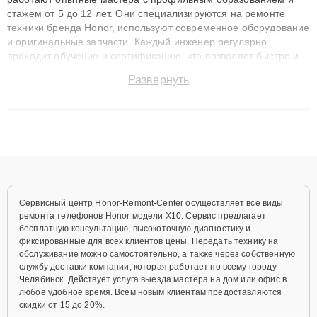
стажем от 5 до 12 лет. Они специализируются на ремонте
техники бренда Honor, используют современное оборудование
и оригинальные запчасти. Каждый инженер регулярно
проходит обучение и сертификацию, что позволяет быстро и
точноdiagnostikировать поломки и восстанавливать технику с
Развернуть
сохранением гарантии до 3 лет. Наши мастера решают
сложные случаи: от замены матриц и материнских плат до
ремонта после залития и восстановления данных. Благодаря
высокой квалификации и ответственному подходу клиенты
получают быстрый, качественный ремонт и понятные
объяснения по результатам диагностики.
Сервисный центр Honor-Remont-Center осуществляет все виды
ремонта телефонов Honor модели X10. Сервис предлагает
бесплатную консультацию, высокоточную диагностику и
фиксированные для всех клиентов цены. Передать технику на
обслуживание можно самостоятельно, а также через собственную
службу доставки компании, которая работает по всему городу
Челябинск. Действует услуга выезда мастера на дом или офис в
любое удобное время. Всем новым клиентам предоставляются
скидки от 15 до 20%.