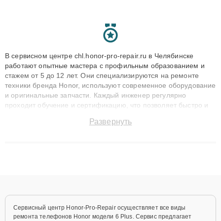
В сервисном центре chl.honor-pro-repair.ru в Челябинске
работают опытные мастера с профильным образованием и
стажем от 5 до 12 лет. Они специализируются на ремонте
техники бренда Honor, используют современное оборудование
и оригинальные запчасти. Каждый инженер регулярно
проходит обучение и сертификацию, что позволяет быстро и
точноdiagnostikировать поломки и восстанавливать технику с
Развернуть
сохранением гарантии до 3 лет. Наши мастера решают
сложные случаи: от замены матриц и материнских плат до
ремонта после залития и восстановления данных. Благодаря
высокой квалификации и ответственному подходу клиенты
получают быстрый, качественный ремонт и понятные
объяснения по результатам диагностики.
Сервисный центр Honor-Pro-Repair осуществляет все виды
ремонта телефонов Honor модели 6 Plus. Сервис предлагает