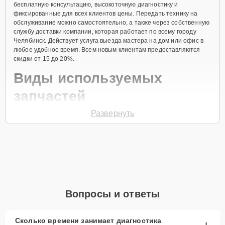
бесплатную консультацию, высокоточную диагностику и
фиксированные для всех клиентов цены. Передать технику на
обслуживание можно самостоятельно, а также через собственную
службу доставки компании, которая работает по всему городу
Челябинск. Действует услуга выезда мастера на дом или офис в
любое удобное время. Всем новым клиентам предоставляются
скидки от 15 до 20%.
Виды используемых
запчастей
Развернуть
Для ремонта телефона модели 6 Plus предлагаются как
оригинальные комплектующие бренда Honor, так и качественные
аналоги фирменных деталей. Выбор варианта запчастей или
качества аналогичных комплектующих всегда остается за
клиентом.
Как определиться с выбором запчастей:
Если устройство свежей модели и есть планы на
Вопросы и ответы
активное использование устройства дольше
года, рекомендуется выбор оригинальных
запчастей.
Сколько времени занимает диагностика