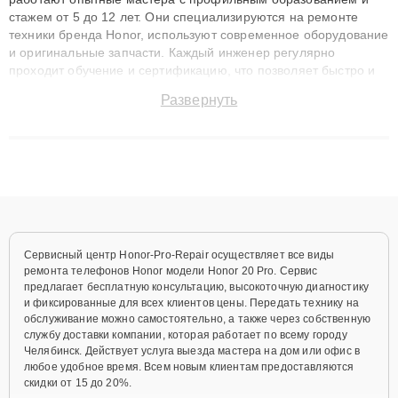
стажем от 5 до 12 лет. Они специализируются на ремонте
техники бренда Honor, используют современное оборудование
и оригинальные запчасти. Каждый инженер регулярно
проходит обучение и сертификацию, что позволяет быстро и
точноdiagnostikировать поломки и восстанавливать технику с
Развернуть
сохранением гарантии до 3 лет. Наши мастера решают
сложные случаи: от замены матриц и материнских плат до
ремонта после залития и восстановления данных. Благодаря
высокой квалификации и ответственному подходу клиенты
получают быстрый, качественный ремонт и понятные
объяснения по результатам диагностики.
Сервисный центр Honor-Pro-Repair осуществляет все виды
ремонта телефонов Honor модели Honor 20 Pro. Сервис
предлагает бесплатную консультацию, высокоточную диагностику
и фиксированные для всех клиентов цены. Передать технику на
обслуживание можно самостоятельно, а также через собственную
службу доставки компании, которая работает по всему городу
Челябинск. Действует услуга выезда мастера на дом или офис в
любое удобное время. Всем новым клиентам предоставляются
скидки от 15 до 20%.