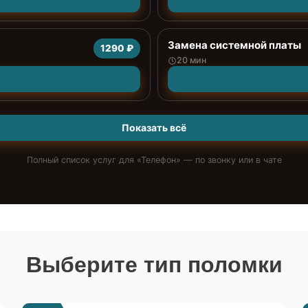
Замена системной платы
1290 ₽
20 мин
Показать всё
Полный список услуг для «
Телефон
» — по звонку или в чате
Выберите тип поломки