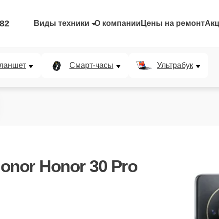
-82
Виды техники
О компании
Цены на ремонт
Ак
ланшет
Смарт-часы
Ультрабук
onor Honor 30 Pro