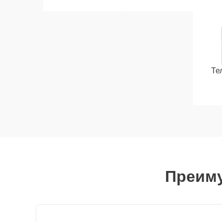
Те
Преиму