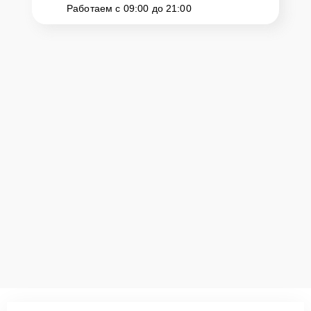
Работаем с 09:00 до 21:00
Для запуска процесса ремонта телефона Honor Honor 90 нужно
просто оставить
Заявку на сайте
или позвонить телефону горячей
линии: +7 (351) 200-54-82. Наши специалисты оперативно
проконсультируют по всем необходимым вопросам, запишут на
диагностику, подскажут с вариантами курьерской доставки или
оформят выезд мастера в удобное время и место.