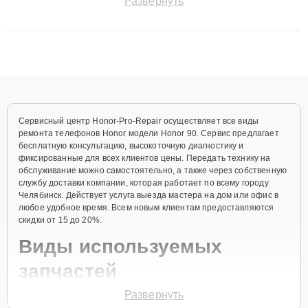
Развернуть
сохранением гарантии до 3 лет. Наши мастера решают
сложные случаи: от замены матриц и материнских плат до
ремонта после залития и восстановления данных. Благодаря
высокой квалификации и ответственному подходу клиенты
получают быстрый, качественный ремонт и понятные
объяснения по результатам диагностики.
Сервисный центр Honor-Pro-Repair осуществляет все виды
ремонта телефонов Honor модели Honor 90. Сервис предлагает
бесплатную консультацию, высокоточную диагностику и
фиксированные для всех клиентов цены. Передать технику на
обслуживание можно самостоятельно, а также через собственную
службу доставки компании, которая работает по всему городу
Челябинск. Действует услуга выезда мастера на дом или офис в
любое удобное время. Всем новым клиентам предоставляются
скидки от 15 до 20%.
Виды используемых
запчастей
Развернуть
Для ремонта телефона модели Honor 90 предлагаются как