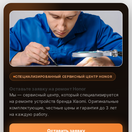
Сервисный центр выполняет качественную замену аккумулятора
телефона с минимальными затратами времени. Опытные
специалисты оперативно устраняют неисправности, обеспечивая
долгую работу устройства после замены. На все работы и
установленные компоненты предоставляется гарантия, что
подтверждает надежность и долговечность ремонта. Доверьте
замену аккумулятора нашему сервису, и телефон снова будет
держать заряд, как новый.
СПЕЦИАЛИЗИРОВАННЫЙ СЕРВИСНЫЙ ЦЕНТР HONOR
Оставьте заявку на ремонт Honor
Мы — сервисный центр, который специализируется
на ремонте устройств бренда Xiaomi. Оригинальные
комплектующие, честные цены и гарантия до 3 лет
на каждую работу.
Оставить заявку