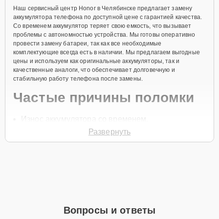
Наш сервисный центр Honor в Челябинске предлагает замену
аккумулятора телефона по доступной цене с гарантией качества.
Со временем аккумулятор теряет свою емкость, что вызывает
проблемы с автономностью устройства. Мы готовы оперативно
провести замену батареи, так как все необходимые
комплектующие всегда есть в наличии. Мы предлагаем выгодные
цены и используем как оригинальные аккумуляторы, так и
качественные аналоги, что обеспечивает долговечную и
стабильную работу телефона после замены.
Частые причины поломки
Износ аккумулятора со временем.
Развернуть
Частая зарядка и разрядка устройства.
Перегрев устройства.
Использование неоригинальных зарядных
устройств.
Механические повреждения аккумулятора при
падении.
Вопросы и ответы
Чтобы начать ремонт, позвоните по телефону +7 (351) 200-54-82