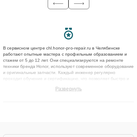
В сервисном центре chl.honor-pro-repair.ru в Челябинске
работают опытные мастера с профильным образованием и
стажем от 5 до 12 лет. Они специализируются на ремонте
техники бренда Honor, используют современное оборудование
и оригинальные запчасти. Каждый инженер регулярно
проходит обучение и сертификацию, что позволяет быстро и
точноdiagnostikировать поломки и восстанавливать технику с
Развернуть
сохранением гарантии до 3 лет. Наши мастера решают
сложные случаи: от замены матриц и материнских плат до
ремонта после залития и восстановления данных. Благодаря
высокой квалификации и ответственному подходу клиенты
получают быстрый, качественный ремонт и понятные
объяснения по результатам диагностики.