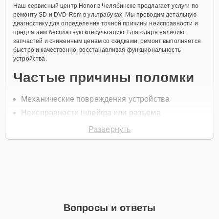
Наш сервисный центр Honor в Челябинске предлагает услуги по
ремонту SD и DVD-Rom в ультрабуках. Мы проводим детальную
диагностику для определения точной причины неисправности и
предлагаем бесплатную консультацию. Благодаря наличию
запчастей и сниженным ценам со скидками, ремонт выполняется
быстро и качественно, восстанавливая функциональность
устройства.
Частые причины поломки
Механические повреждения устройства
Неисправности шлейфа или разъема
Засорение от пыли или грязи
Развернуть
Сбой драйверов
Перегрев компонентов
Для начала ремонта позвоните по телефону +7 (351) 200-54-82
или оставьте
Заявку на сайте
, и специалист свяжется с вами в
течение минуты для уточнения всех вопросов и записи на
диагностику или обслуживание.
Вопросы и ответы
Главные особенности