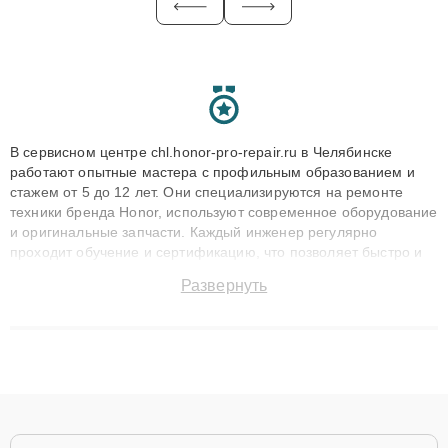
В сервисном центре chl.honor-pro-repair.ru в Челябинске
работают опытные мастера с профильным образованием и
стажем от 5 до 12 лет. Они специализируются на ремонте
техники бренда Honor, используют современное оборудование
и оригинальные запчасти. Каждый инженер регулярно
проходит обучение и сертификацию, что позволяет быстро и
точноdiagnostikировать поломки и восстанавливать технику с
Развернуть
сохранением гарантии до 3 лет. Наши мастера решают
сложные случаи: от замены матриц и материнских плат до
ремонта после залития и восстановления данных. Благодаря
высокой квалификации и ответственному подходу клиенты
получают быстрый, качественный ремонт и понятные
объяснения по результатам диагностики.