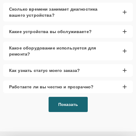
сервиса
Сколько времени занимает диагностика
+
вашего устройства?
Низкие цены и скидки
– доступные условия для
всех клиентов.
+
Какие устройства вы обслуживаете?
Срочный ремонт
– минимальные сроки для
восстановления устройства.
Какое оборудование используется для
+
Доставка и выезд
– для удобства клиентов.
ремонта?
Запчасти в наличии
– оригинальные
компоненты и проверенные аналоги.
+
Как узнать статус моего заказа?
Гарантия качества
– на все работы и
установленные комплектующие.
+
Работаете ли вы честно и прозрачно?
Сервисный центр выполняет ремонт SD и DVD-Rom устройств в
ультрабуках, предлагая быстрые и надёжные решения. Мы
используем оригинальные комплектующие или проверенные
Показать
аналоги, что обеспечивает стабильную работу устройства после
ремонта. Гарантия на все выполненные работы позволяет
клиентам быть уверенными в качестве и долговечности
результата.