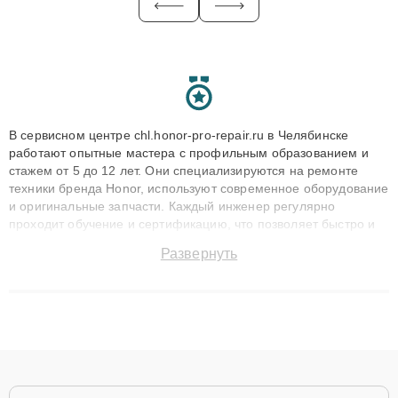
В сервисном центре chl.honor-pro-repair.ru в Челябинске
работают опытные мастера с профильным образованием и
стажем от 5 до 12 лет. Они специализируются на ремонте
техники бренда Honor, используют современное оборудование
и оригинальные запчасти. Каждый инженер регулярно
проходит обучение и сертификацию, что позволяет быстро и
точноdiagnostikировать поломки и восстанавливать технику с
Развернуть
сохранением гарантии до 3 лет. Наши мастера решают
сложные случаи: от замены матриц и материнских плат до
ремонта после залития и восстановления данных. Благодаря
высокой квалификации и ответственному подходу клиенты
получают быстрый, качественный ремонт и понятные
объяснения по результатам диагностики.