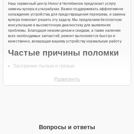
Наш сервисный центр Honor в Челябинске предлагает услугу
замены кулера в ультрабуках. Важно поддерживать эффективное
охлаждение устройства для предотвращения перегрева, и замена
кулера помогает решить эту задачу. Мы предлагаем бесплатную
консультацию и высокоточную диагностику для выявления
проблемы. Благодаря низким ценам и скидкам, а также наличию
всех необходимых запчастей, ремонт выполняется быстро и
качественно, возвращая вашему устройству нормальную работу.
Частые причины поломки
Засорение пылью и грязью
Износ подшипников кулера
Развернуть
Перегрев устройства
Механические повреждения вентилятора
Неисправности питания кулера
Для начала ремонта позвоните по телефону +7 (351) 200-54-82
или оставьте
Заявку на сайте
, и специалист свяжется с вами в
течение минуты для уточнения всех вопросов и записи на
Вопросы и ответы
диагностику или обслуживание.